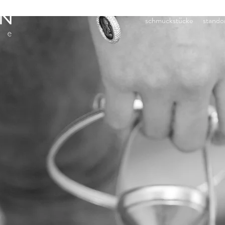
schmuckstücke
stando