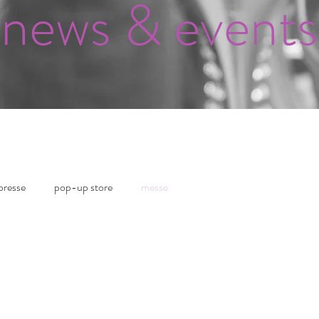
news & events
presse
pop-up store
messe