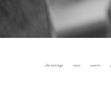
alle beiträge
news
events