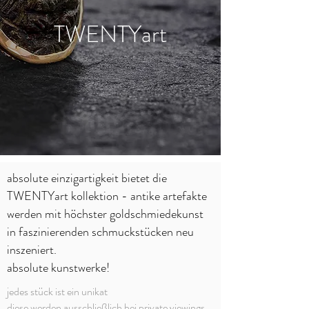
TWENTYart
absolute einzigartigkeit bietet die
TWENTYart kollektion - antike artefakte
werden mit höchster goldschmiedekunst
in faszinierenden schmuckstücken neu
inszeniert.
absolute kunstwerke!
jedes stück ist ein unikat
diese werden ausschließlich bei private viewings