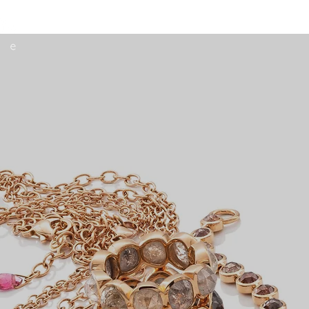
schmuckstücke
stando