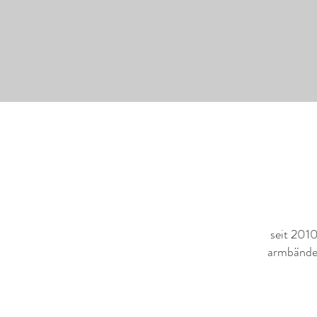
seit 201
armbänder