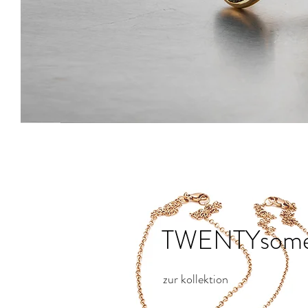
TWENTYsom
zur kollektion