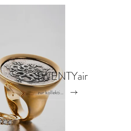
TWENTYair
zur kollektion