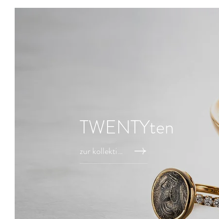
TWENTYten
zur kollektion