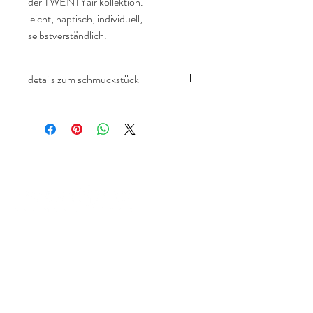
der TWENTYair kollektion.
leicht, haptisch, individuell,
selbstverständlich.
details zum schmuckstück
Air-ring
18 ct roségold
25 graue brillanten 0,19 ct, in einem
geschwärzten air-element
in den ringgrößen 50 - 54 erhältlich
sondergrößen ab größe 55 auf anfrage
anschrift
TWENTYTEN GmbH
basler straße 42